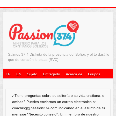
Salmos 37:4 Disfruta de la presencia del Señor, y él te dará lo
que de corazón le pidas.(RVC)
FR
EN
Sujeto
Entregado
Acerca de
Grupos
¿Tiene preguntas sobre su soltería o su vida cristiana, o
ambas? Puedes enviarnos un correo electrónico a:
coaching@passion374.com indicando en el asunto de tu
mensaje “Necesito consejo”. Un miembro de nuestro