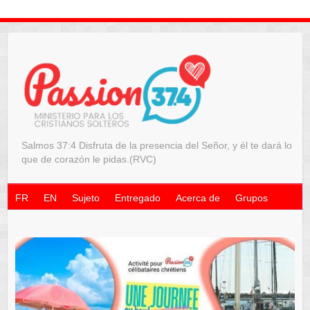
Salmos 37:4 Disfruta de la presencia del Señor, y él te dará lo
que de corazón le pidas.(RVC)
FR
EN
Sujeto
Entregado
Acerca de
Grupos