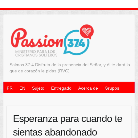
Salmos 37:4 Disfruta de la presencia del Señor, y él te dará lo
que de corazón le pidas.(RVC)
FR
EN
Sujeto
Entregado
Acerca de
Grupos
Esperanza para cuando te
sientas abandonado