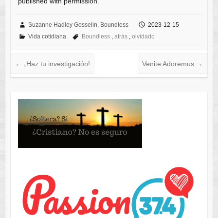
published with permission.
Suzanne Hadley Gosselin, Boundless
2023-12-15
Vida cotidiana
Boundless
,
atrás
,
olvidado
←
¡Haz tu investigación!
Venite Adoremus
→