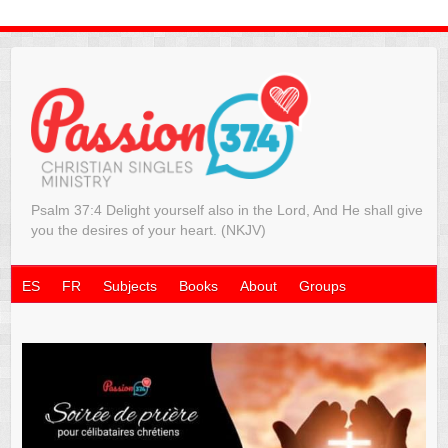
Psalm 37:4 Delight yourself also in the Lord, And He shall give
you the desires of your heart. (NKJV)
ES
FR
Subjects
Books
About
Groups